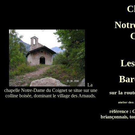
C
Notr
C
Les
Bar
La
chapelle Notre-Dame du Coignet se situe sur une
sur la rout
colline boisée, dominant le village des Arnauds.
atelier des
référence : G
briançonnais, to