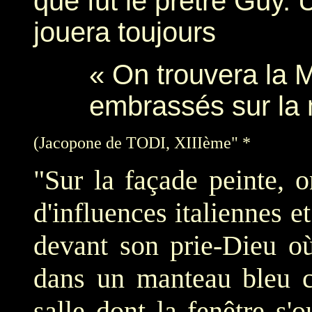
que fut le prêtre Guy. 
jouera toujours
« On trouvera la M
embrassés sur la 
(Jacopone de
TODI, XIIIème
" *
"Sur la façade peinte, 
d'influences italiennes 
devant son prie-Dieu où
dans un manteau bleu c
salle dont la fenêtre s'