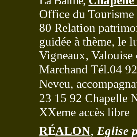
La Balme,
Chapelle
Office du Tourism
80
R
elation patrimo
guidée à thème, le
l
Vigneaux, Valouise e
Marchand Tél.04 9
Neveu, accompagnat
23 15 92
Chapelle 
XXeme
accès libre
R
É
ALON
,
Eglise 