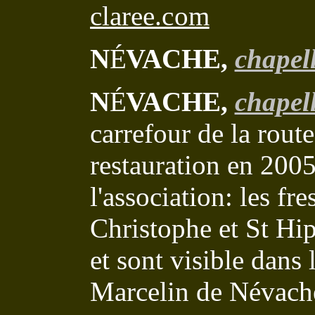
claree.com
N
É
VACHE,
chapel
N
É
VACHE,
chapell
carrefour de la route
restauration en 2005
l'association: les fr
Christophe et St Hi
et sont visible dans 
Marcelin de Névach