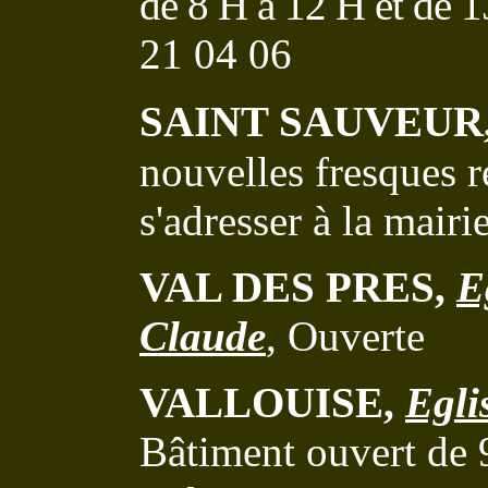
de 8 H à 12 H et de 
21 04 06
SAINT SAUVEUR
nouvelles fresques r
s'adresser à la mairi
VAL DES PRES,
E
Claude
, Ouverte
V
ALLOUISE
,
Egli
Bâtiment ouvert de 