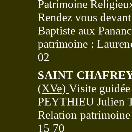
Patrimoine Religieu
Rendez vous devant 
Baptiste
aux Pananch
patrimoine :
Lauren
02
SAINT CHAFRE
(XVe)
V
isite guidé
PEYTHIEU Julien
Relation patrimoin
15 70