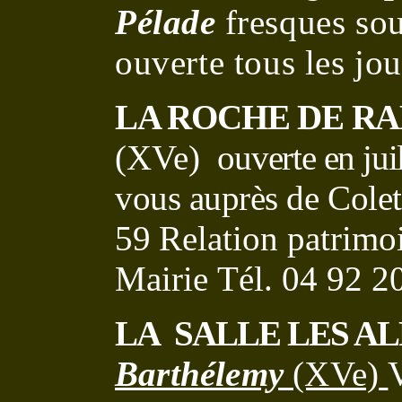
Pélade
fresques sou
ouverte tous les jou
LA ROCHE DE R
(XVe)
ouverte en jui
vous auprès de Cole
59
Relation patrimo
Mairie
Tél. 04 92 
LA
SALLE LES AL
Barthélemy
(XVe)
V